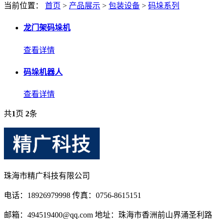
当前位置：
首页
>
产品展示
>
包装设备
>
码垛系列
龙门架码垛机
查看详情
码垛机器人
查看详情
共
1
页
2
条
珠海市精广科技有限公司
电话：18926979998 传真：0756-8615151
邮箱：494519400@qq.com 地址：珠海市香洲前山界涌圣利路