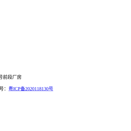
8号前段厂房
案号：
粤ICP备2020118130号