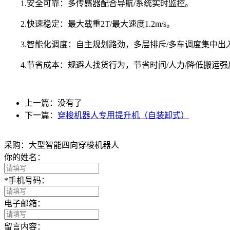
1.安全可靠：多传感器配合导航/系统实时监控。
2.快速稳定：最大载重2T/最大速度1.2m/s。
3.智能化调度：自主规划路劲，多层排斥/多车调度集中出
4.节省成本：规避人找货行为，节省时间/人力/降低搬运强
上一篇：
没有了
下一篇：
穿梭机器人专用提升机（自装卸式）
采购：大型智能四向穿梭机器人
你的姓名：
*
手机号码：
电子邮箱：
留言内容：