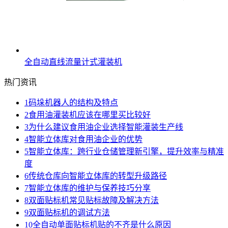
全自动直线流量计式灌装机
热门资讯
1
码垛机器人的结构及特点
2
食用油灌装机应该在哪里买比较好
3
为什么建议食用油企业选择智能灌装生产线
4
智能立体库对食用油企业的优势
5
智能立体库：跨行业仓储管理新引擎，提升效率与精准
度
6
传统仓库向智能立体库的转型升级路径
7
智能立体库的维护与保养技巧分享
8
双面贴标机常见贴标故障及解决方法
9
双面贴标机的调试方法
10
全自动单面贴标机贴的不齐是什么原因