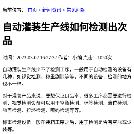
当前位置：
首页
>
新闻资讯
>
常见问题
自动灌装生产线如何检测出次
品
时间：2023-03-02 16:27:32
作者：小编
点击：
1050次
自动灌装生产线少不了检测工序，一般用于自动检测的设备有
几种，如视觉检测、称重剔除等等，不同的设备，检测的地方
也不一样。
对于灌装产品来说，要想保证良品率，很多工序都需要进行检
测，视觉检测设备可以用于空瓶检测、标签检测、液位检测、
瓶盖检测、拉环检测、喷码检测等等。
称重检测设备一般在装箱工序之后，用于检测是否有空瓶或少
装等。