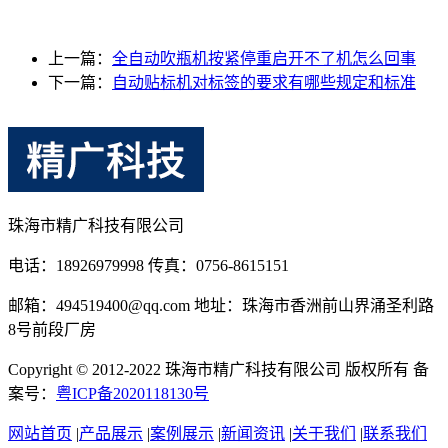
上一篇：
全自动吹瓶机按紧停重启开不了机怎么回事
下一篇：
自动贴标机对标签的要求有哪些规定和标准
珠海市精广科技有限公司
电话：18926979998 传真：0756-8615151
邮箱：494519400@qq.com 地址：珠海市香洲前山界涌圣利路
8号前段厂房
Copyright © 2012-2022 珠海市精广科技有限公司 版权所有 备
案号：
粤ICP备2020118130号
网站首页
|
产品展示
|
案例展示
|
新闻资讯
|
关于我们
|
联系我们