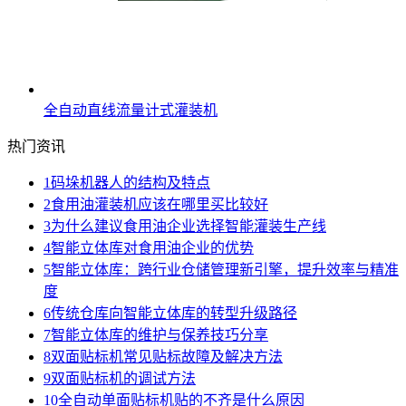
全自动直线流量计式灌装机
热门资讯
1
码垛机器人的结构及特点
2
食用油灌装机应该在哪里买比较好
3
为什么建议食用油企业选择智能灌装生产线
4
智能立体库对食用油企业的优势
5
智能立体库：跨行业仓储管理新引擎，提升效率与精准
度
6
传统仓库向智能立体库的转型升级路径
7
智能立体库的维护与保养技巧分享
8
双面贴标机常见贴标故障及解决方法
9
双面贴标机的调试方法
10
全自动单面贴标机贴的不齐是什么原因